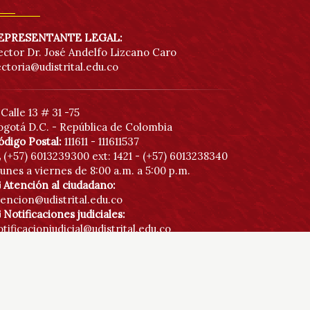
EPRESENTANTE LEGAL:
ector Dr. José Andelfo Lizcano Caro
ectoria@udistrital.edu.co
Calle 13 # 31 -75
ogotá D.C. - República de Colombia
ódigo Postal:
111611 - 111611537
(+57) 6013239300
ext: 1421 - (+57) 6013238340
unes a viernes de 8:00 a.m. a 5:00 p.m.
Atención al ciudadano:
tencion@udistrital.edu.co
Notificaciones judiciales:
tificacionjudicial@udistrital.edu.co
Botón anticorrupción
Directorio institucional