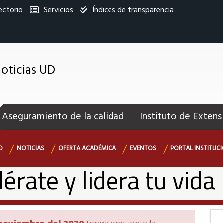
ectorio
Servicios
Índices de transparencia
titucional
oticias UD
enú
ecundario
Aseguramiento de la calidad
Instituto de Extens
O
NOTICIAS
OFERTA ACADÉMICA
EVENTOS
PORTAL INSTITUC
rate y lidera tu vida 
 noviembre del 2020
tenga encuenta la