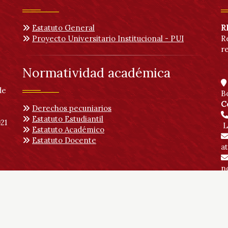
Estatuto General
R
Proyecto Universitario Institucional - PUI
R
r
Normatividad académica
de
B
C
Derechos pecuniarios
Estatuto Estudiantil
21
L
Estatuto Académico
Estatuto Docente
a
no