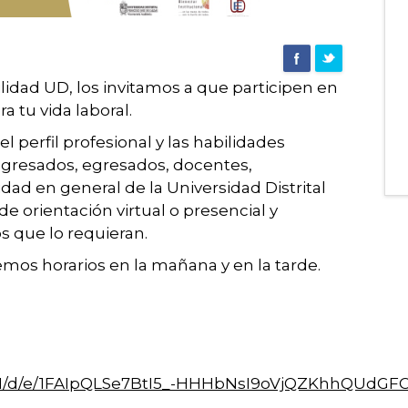
idad UD, los invitamos a que participen en
a tu vida laboral.
el perfil profesional y las habilidades
egresados, egresados, docentes,
ad en general de la Universidad Distrital
de orientación virtual o presencial y
s que lo requieran.
mos horarios en la mañana y en la tarde.
u/1/d/e/1FAIpQLSe7BtI5_-HHHbNsI9oVjQZKhhQUdGF