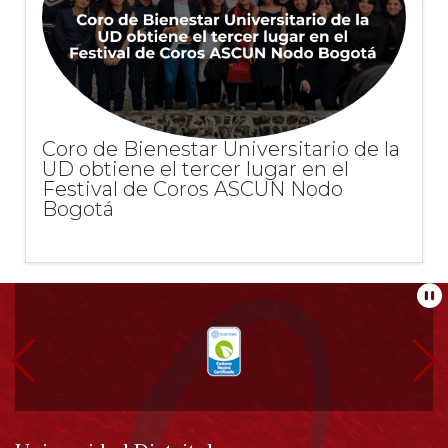
Coro de Bienestar Universitario de la
UD obtiene el tercer lugar en el
Festival de Coros ASCUN Nodo
Bogotá
Información
Pa
pie
de