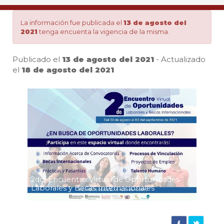
laborales
La información fue publicada el
13 de agosto del
2021
tenga encuenta la vigencia de la misma.
y
Publicado el
13 de agosto del 2021
- Actualizado
becas
el
18 de agosto del 2021
Pa
|
Agencia
de
2do. Encuentro Virtual de Oportunidades
Laborales y Becas Internacionales
noticias