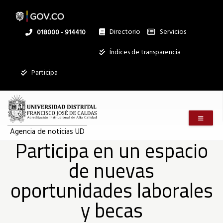
Participa
Pasar
al
contenido
principal
Directorio
Servicios
Linea
018000 - 914410
en
nacional
Institucional
Índices de transparencia
un
Participa
espacio
Menú m
de
Agencia de noticias UD
Participa en un espacio
de nuevas
nuevas
oportunidades laborales
oportunidades
y becas