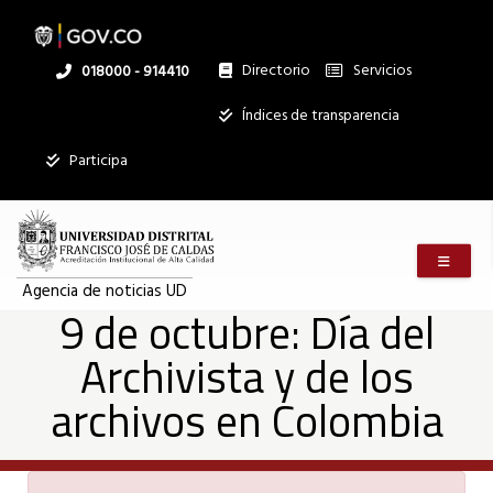
9
Pasar
al
contenido
principal
Directorio
Servicios
Linea
018000 - 914410
de
nacional
Institucional
Índices de transparencia
octubre:
Participa
Día
Menú m
del
Agencia de noticias UD
9 de octubre: Día del
Archivista y de los
Archivista
archivos en Colombia
y