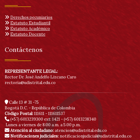
Derechos pecuniarios
Estatuto Estudiantil
Estatuto Académico
Estatuto Docente
Contáctenos
REPRESENTANTE LEGAL:
Rector Dr. José Andelfo Lizcano Caro
rectoria@udistrital.edu.co
Calle 13 # 31 -75
Bogotá D.C. - República de Colombia
Código Postal:
111611 - 111611537
(+57) 6013239300
ext: 1421 - (+57) 6013238340
Lunes a viernes de 8:00 a.m. a 5:00 p.m.
Atención al ciudadano:
atencion@udistrital.edu.co
Notificaciones judiciales:
notificacionjudicial@udistrital.edu.co