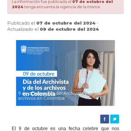
de
La información fue publicada el
07 de octubre del
2024
tenga encuenta la vigencia de la misma.
los
Publicado el
07 de octubre del 2024
-
Actualizado el
09 de octubre del 2024
Pa
archivos
en
Colombia
9 de octubre: Día del Archivista y de los
|
archivos en Colombia
Agencia
El 9 de octubre es una fecha celebre que nos