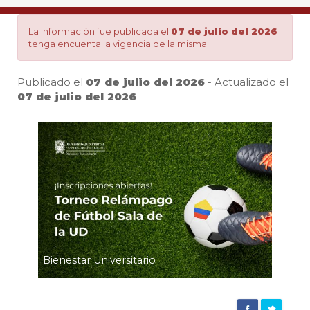
de
La información fue publicada el
07 de julio del 2026
tenga encuenta la vigencia de la misma.
Fútbol
Publicado el
07 de julio del 2026
- Actualizado el
Sala
07 de julio del 2026
Pa
de
la
UD
Bienestar Universitario
|