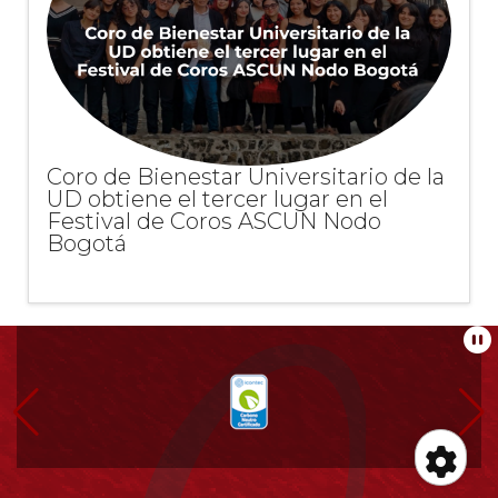
Coro de Bienestar Universitario de la
UD obtiene el tercer lugar en el
Festival de Coros ASCUN Nodo
Bogotá
Información
Pa
pie
de