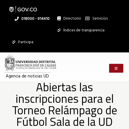
Abiertas
Pasar
al
contenido
principal
Directorio
Servicios
Linea
018000 - 914410
las
nacional
Institucional
Índices de transparencia
inscripciones
Participa
para
Menú m
el
Agencia de noticias UD
Abiertas las
inscripciones para el
Torneo
Torneo Relámpago de
Relámpago
Fútbol Sala de la UD