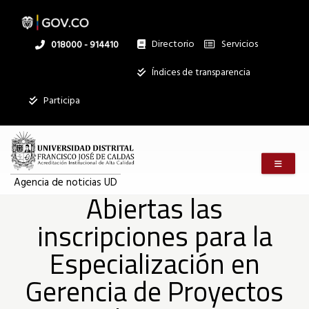
Abiertas
Pasar
al
contenido
principal
Directorio
Servicios
Linea
018000 - 914410
las
nacional
Institucional
Índices de transparencia
inscripciones
Participa
para
Menú m
la
Agencia de noticias UD
Abiertas las
inscripciones para la
Especialización
Especialización en
en
Gerencia de Proyectos