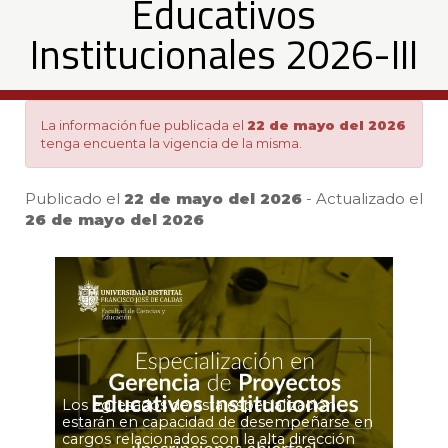
Educativos
Gerencia
Institucionales 2026-III
de
La información fue publicada el
22 de mayo del 2026
Proyectos
tenga encuenta la vigencia de la misma.
Educativos
Publicado el
22 de mayo del 2026
- Actualizado el
26 de mayo del 2026
Pa
Institucionales
2026-
III
Los egresados de esta especialización
estarán en capacidad de desempeñarse en
cargos relacionados con la alta dirección