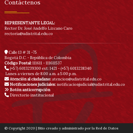
Contáctenos
REPRESENTANTE LEGAL:
Rector Dr. José Andelfo Lizcano Caro
rectoria@udistrital.edu.co
Calle 13 # 31 -75
Bogotá D.C. - República de Colombia
Código Postal:
111611 - 111611537
(+57) 6013239300
ext: 1421 - (+57) 6013238340
Lunes a viernes de 8:00 a.m. a 5:00 p.m.
Atención al ciudadano:
atencion@udistrital.edu.co
Notificaciones judiciales:
notificacionjudicial@udistrital.edu.co
Botón anticorrupción
Directorio institucional
© Copyright 2020 | Sitio creado y administrado por la Red de Datos