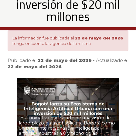
inversión de $20 mil
Urbana
millones
con
La información fue publicada el
22 de mayo del 2026
una
tenga encuenta la vigencia de la misma.
inversión
Publicado el
22 de mayo del 2026
- Actualizado el
22 de mayo del 2026
Pa
de
$20
mil
“Esta iniciativa hace parte de una visión de
largo plazo para consolidar a Bogotá como
un referente regional en inteligencia
artificial, industrias 4.0 y tecnologías