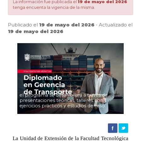
Gerencia
La información fue publicada el
19 de mayo del 2026
tenga encuenta la vigencia de la misma.
de
Publicado el
19 de mayo del 2026
- Actualizado el
19 de mayo del 2026
Pa
Transporte
|
Agencia
el programa se desarrollará a través de
presentaciones teóricas, talleres con
de
ejercicios prácticos y estudios de caso.
noticias
La Unidad de Extensión de la Facultad Tecnológica