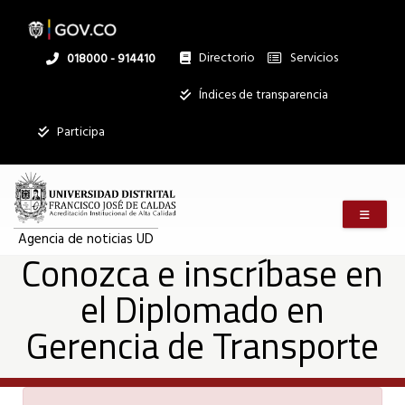
Conozca
Pasar
al
contenido
principal
Directorio
Servicios
Linea
018000 - 914410
e
nacional
Institucional
Índices de transparencia
inscríbase
Participa
en
Menú m
el
Agencia de noticias UD
Conozca e inscríbase en
el Diplomado en
Diplomado
Gerencia de Transporte
en