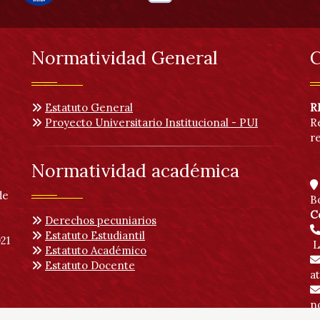
Normatividad General
C
Estatuto General
R
Proyecto Universitario Institucional - PUI
R
r
Normatividad académica
de
B
C
Derechos pecuniarios
Estatuto Estudiantil
21
L
Estatuto Académico
Estatuto Docente
a
no