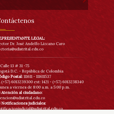
ontáctenos
EPRESENTANTE LEGAL:
ector Dr. José Andelfo Lizcano Caro
ectoria@udistrital.edu.co
Calle 13 # 31 -75
ogotá D.C. - República de Colombia
ódigo Postal:
111611 - 111611537
(+57) 6013239300
ext: 1421 - (+57) 6013238340
unes a viernes de 8:00 a.m. a 5:00 p.m.
Atención al ciudadano:
tencion@udistrital.edu.co
Notificaciones judiciales:
tificacionjudicial@udistrital.edu.co
Botón anticorrupción