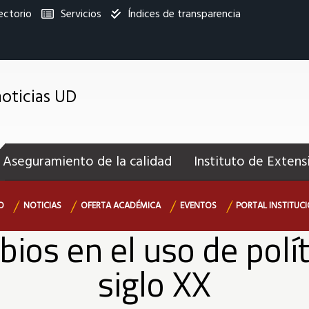
ectorio
Servicios
Índices de transparencia
titucional
oticias UD
enú
ecundario
Aseguramiento de la calidad
Instituto de Extens
O
NOTICIAS
OFERTA ACADÉMICA
EVENTOS
PORTAL INSTITUC
ios en el uso de polít
siglo XX