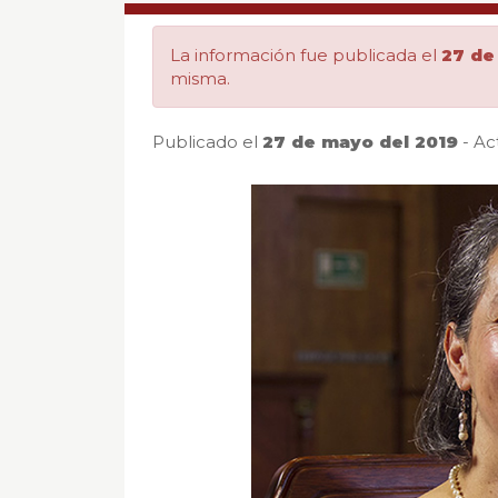
políticas
La información fue publicada el
27 de
culturales
misma.
en
Publicado el
27 de mayo del 2019
- Ac
el
siglo
XX
|