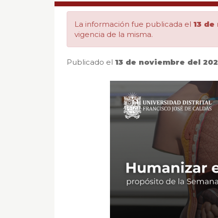
de
La información fue publicada el
13 de
la
vigencia de la misma.
Salud
Publicado el
13 de noviembre del 202
2025
|
Agencia
de