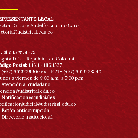
acc
EPRESENTANTE LEGAL:
ector Dr. José Andelfo Lizcano Caro
ectoria@udistrital.edu.co
Calle 13 # 31 -75
ogotá D.C. - República de Colombia
ódigo Postal:
111611 - 111611537
(+57) 6013239300
ext: 1421 - (+57) 6013238340
unes a viernes de 8:00 a.m. a 5:00 p.m.
Atención al ciudadano:
tencion@udistrital.edu.co
Notificaciones judiciales:
tificacionjudicial@udistrital.edu.co
Botón anticorrupción
Directorio institucional