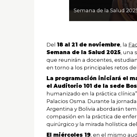
noticias
Semana de la Salud 202
UD
Del
18 al 21 de noviembre
, la
Fac
Semana de la Salud 2025
, una 
que reunirán a docentes, estudian
en torno a los principales retos de
La programación iniciará el m
el Auditorio 101 de la sede Bos
humanizado en la práctica clínica
Palacios Osma. Durante la jornada
Argentina y Bolivia abordarán tema
compasión en la práctica de enfe
quirúrgico y la mirada holística de
El miércoles 19
, en el mismo au