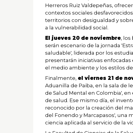
Herreros Ruiz Valdepeñas, ofrecer
contextos sociales desfavorecidos'
territorios con desigualdad y sobre
a la vulnerabilidad social.
El jueves 20 de noviembre
, lo
serán escenario de la jornada 'Est
saludable', liderada por los estu
presentarán iniciativas enfocadas e
el medio ambiente y los estilos de 
Finalmente,
el viernes 21 de n
Aduanilla de Paiba, en la sala de le
de Salud Mental en Colombia', en 
de salud. Ese mismo día, el inve
reconocido por la creación del marc
del Fonendo y Marcapasos', una m
ciencia aplicada al servicio de la vi
La
Facultad de Ciencias de la Salu