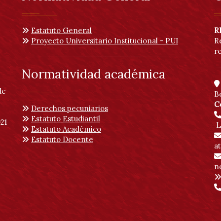
Estatuto General
R
Proyecto Universitario Institucional - PUI
R
r
Normatividad académica
de
B
C
Derechos pecuniarios
Estatuto Estudiantil
21
L
Estatuto Académico
Estatuto Docente
a
no