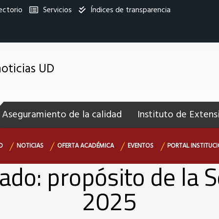
ectorio
Servicios
Índices de transparencia
titucional
oticias UD
enú
ecundario
Aseguramiento de la calidad
Instituto de Extens
O
NOTICIAS
OFERTA ACADÉMICA
EVENTOS
PORTAL INSTITUC
ado: propósito de la 
2025