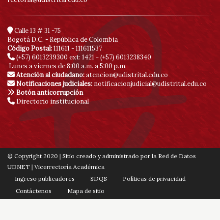
Calle 13 # 31 -75
Bogotá D.C. - República de Colombia
Código Postal:
111611 - 111611537
(+57) 6013239300
ext: 1421 - (+57) 6013238340
Lunes a viernes de 8:00 a.m. a 5:00 p.m.
Atención al ciudadano:
atencion@udistrital.edu.co
Notificaciones judiciales:
notificacionjudicial@udistrital.edu.co
Botón anticorrupción
Directorio institucional
© Copyright 2020 | Sitio creado y administrado por la Red de Datos
UDNET | Vicerrectoría Académica
Ingreso publicadores
SDQS
Políticas de privacidad
Contáctenos
Mapa de sitio