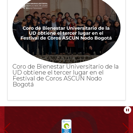
Coro de Bienestar Universitario de la
UD obtiene el tercer lugar en el
Festival de Coros ASCUN Nodo
Bogotá
Información
Pa
pie