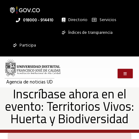
Inscríbase
Pasar
al
contenido
principal
Directorio
Servicios
Linea
018000 - 914410
ahora
nacional
Institucional
Índices de transparencia
en
Participa
el
Menú m
evento:
Agencia de noticias UD
Inscríbase ahora en el
evento: Territorios Vivos:
Territorios
Huerta y Biodiversidad
Vivos: