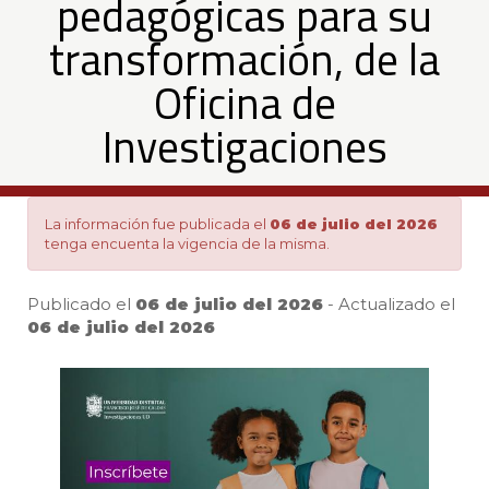
pedagógicas para su
y
transformación, de la
herramientas
Oficina de
Investigaciones
pedagógicas
para
La información fue publicada el
06 de julio del 2026
tenga encuenta la vigencia de la misma.
su
Publicado el
06 de julio del 2026
- Actualizado el
06 de julio del 2026
Pa
transformación,
de