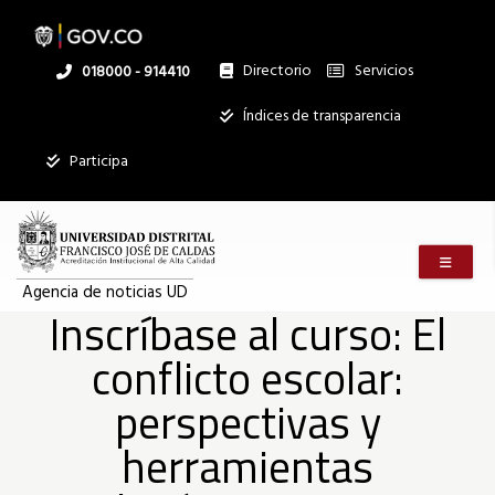
Inscríbase
Pasar
al
contenido
principal
Directorio
Servicios
Linea
018000 - 914410
al
nacional
Institucional
Índices de transparencia
curso:
Participa
El
Menú m
conflicto
Agencia de noticias UD
Inscríbase al curso: El
conflicto escolar:
escolar:
perspectivas y
perspectivas
herramientas