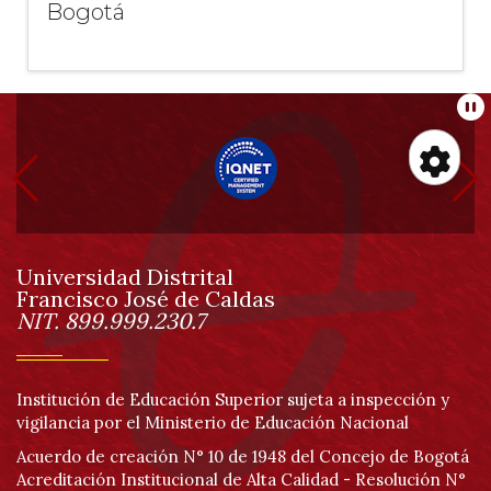
Bogotá
Información
Pa
pie
Her
de
de
Universidad Distrital
página
Francisco José de Caldas
Información
acc
NIT. 899.999.230.7
Institución de Educación Superior sujeta a inspección y
vigilancia por el Ministerio de Educación Nacional
Acuerdo de creación N° 10 de 1948 del Concejo de Bogotá
Acreditación Institucional de Alta Calidad - Resolución N°