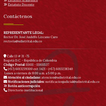
Estatuto Académico
Estatuto Docente
Contáctenos
REPRESENTANTE LEGAL:
Rector Dr. José Andelfo Lizcano Caro
rectoria@udistrital.edu.co
Calle 13 # 31 -75
Bogotá D.C. - República de Colombia
Código Postal:
111611 - 111611537
(+57) 6013239300
ext: 1421 - (+57) 6013238340
Lunes a viernes de 8:00 a.m. a 5:00 p.m.
Atención al ciudadano:
atencion@udistrital.edu.co
Notificaciones judiciales:
notificacionjudicial@udistrital.edu.co
Botón anticorrupción
Directorio institucional