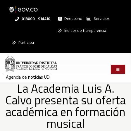
La
Pasar
al
contenido
principal
Directorio
Servicios
Linea
018000 - 914410
Academia
nacional
Institucional
Índices de transparencia
Luis
Participa
A.
Menú m
Calvo
Agencia de noticias UD
La Academia Luis A.
Calvo presenta su oferta
presenta
académica en formación
su
musical