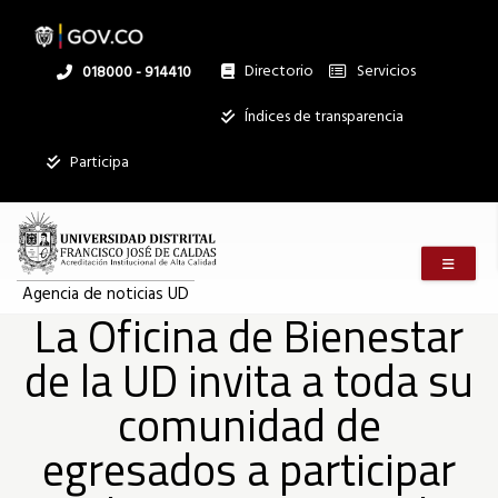
La
Pasar
al
contenido
principal
Directorio
Servicios
Linea
018000 - 914410
Oficina
nacional
Institucional
Índices de transparencia
de
Participa
Bienestar
Menú m
de
Agencia de noticias UD
La Oficina de Bienestar
de la UD invita a toda su
la
comunidad de
UD
egresados a participar