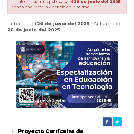
educativo
La información fue publicada el
20 de junio del 2025
tenga encuenta la vigencia de la misma.
|
Publicado el
20 de junio del 2025
- Actualizado el
20 de junio del 2025
Pa
Agencia
de
noticias
UD
Inscripciones abiertas
El
Proyecto Curricular de