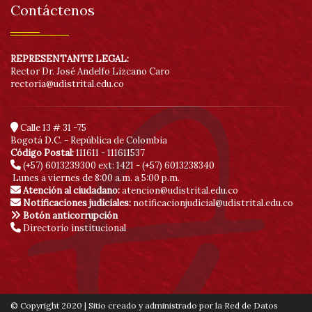
Contáctenos
REPRESENTANTE LEGAL:
Rector Dr. José Andelfo Lizcano Caro
rectoria@udistrital.edu.co
Calle 13 # 31 -75
Bogotá D.C. - República de Colombia
Código Postal:
111611 - 111611537
(+57) 6013239300
ext: 1421 - (+57) 6013238340
Lunes a viernes de 8:00 a.m. a 5:00 p.m.
Atención al ciudadano:
atencion@udistrital.edu.co
Notificaciones judiciales:
notificacionjudicial@udistrital.edu.co
Botón anticorrupción
Directorio institucional
© Copyright 2020 | Sitio creado y administrado por la Red de Datos