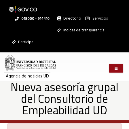
Nueva
Pasar
al
contenido
principal
Directorio
Servicios
Linea
018000 - 914410
asesoría
nacional
Institucional
Índices de transparencia
grupal
Participa
del
Menú m
Consultorio
Agencia de noticias UD
Nueva asesoría grupal
del Consultorio de
de
Empleabilidad UD
Empleabilidad