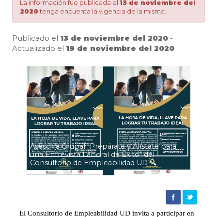
UD
La información fue publicada el
13 de noviembre del
2020
tenga encuenta la vigencia de la misma.
|
Publicado el
13 de noviembre del 2020
-
Actualizado el
19 de noviembre del 2020
Pa
Agencia
de
noticias
Asesoría Grupal "Prepárate y Alístate para
una Entrevista Laboral de Éxito" del
UD
Consultorio de Empleabilidad UD 🔍
El Consultorio de Empleabilidad UD invita a participar en