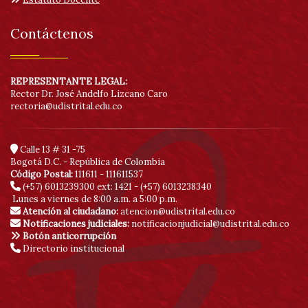
Contáctenos
REPRESENTANTE LEGAL:
Rector Dr. José Andelfo Lizcano Caro
rectoria@udistrital.edu.co
Calle 13 # 31 -75
Bogotá D.C. - República de Colombia
Código Postal:
111611 - 111611537
(+57) 6013239300
ext: 1421 - (+57) 6013238340
Lunes a viernes de 8:00 a.m. a 5:00 p.m.
Atención al ciudadano:
atencion@udistrital.edu.co
Notificaciones judiciales:
notificacionjudicial@udistrital.edu.co
Botón anticorrupción
Directorio institucional