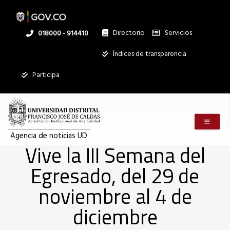
Vive
Pasar
al
contenido
principal
Directorio
Servicios
Linea
018000 - 914410
la
nacional
Institucional
Índices de transparencia
III
Participa
Semana
Menú m
del
Agencia de noticias UD
Vive la III Semana del
Egresado, del 29 de
Egresado,
noviembre al 4 de
del
diciembre