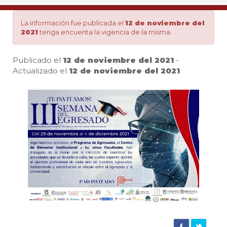
29
La información fue publicada el
12 de noviembre del
2021
tenga encuenta la vigencia de la misma.
de
Publicado el
12 de noviembre del 2021
-
noviembre
Actualizado el
12 de noviembre del 2021
Pa
al
4
de
Invitación III Semana del Egresado
diciembre