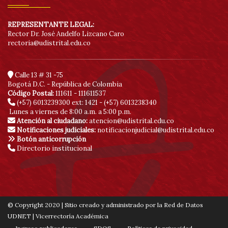
REPRESENTANTE LEGAL:
Rector Dr. José Andelfo Lizcano Caro
rectoria@udistrital.edu.co
Calle 13 # 31 -75
Bogotá D.C. - República de Colombia
Código Postal:
111611 - 111611537
(+57) 6013239300
ext: 1421 - (+57) 6013238340
Lunes a viernes de 8:00 a.m. a 5:00 p.m.
Atención al ciudadano:
atencion@udistrital.edu.co
Notificaciones judiciales:
notificacionjudicial@udistrital.edu.co
Botón anticorrupción
Directorio institucional
© Copyright 2020 | Sitio creado y administrado por la Red de Datos
UDNET | Vicerrectoría Académica