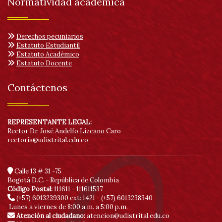
Normatividad académica
Derechos pecuniarios
Estatuto Estudiantil
Estatuto Académico
Estatuto Docente
Contáctenos
REPRESENTANTE LEGAL:
Rector Dr. José Andelfo Lizcano Caro
rectoria@udistrital.edu.co
Calle 13 # 31 -75
Bogotá D.C. - República de Colombia
Código Postal:
111611 - 111611537
(+57) 6013239300
ext: 1421 - (+57) 6013238340
Lunes a viernes de 8:00 a.m. a 5:00 p.m.
Atención al ciudadano:
atencion@udistrital.edu.co