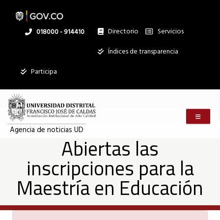
Abiertas
Pasar
al
contenido
principal
Directorio
Servicios
Linea
018000 - 914410
las
nacional
Institucional
Índices de transparencia
inscripciones
Participa
para
Menú m
la
Agencia de noticias UD
Abiertas las
inscripciones para la
Maestría
Maestría en Educación
en