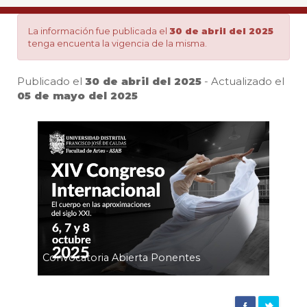
Internacional
La información fue publicada el
30 de abril del 2025
tenga encuenta la vigencia de la misma.
‘El
Publicado el
30 de abril del 2025
- Actualizado el
cuerpo
05 de mayo del 2025
Pa
en
el
siglo
Convocatoria Abierta Ponentes
XXI’