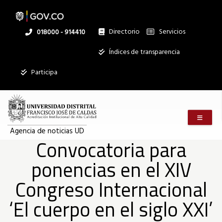
Convocatoria
Pasar
al
contenido
principal
Directorio
Servicios
Linea
018000 - 914410
para
nacional
Institucional
Índices de transparencia
ponencias
Participa
en
Menú m
el
Agencia de noticias UD
Convocatoria para
ponencias en el XIV
XIV
Congreso Internacional
Congreso
‘El cuerpo en el siglo XXI’