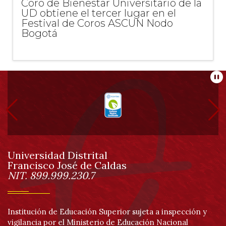
Coro de Bienestar Universitario de la
UD obtiene el tercer lugar en el
Festival de Coros ASCUN Nodo
Bogotá
Información
Pa
pie
de
Universidad Distrital
página
Francisco José de Caldas
Información
NIT. 899.999.230.7
Institución de Educación Superior sujeta a inspección y
vigilancia por el Ministerio de Educación Nacional