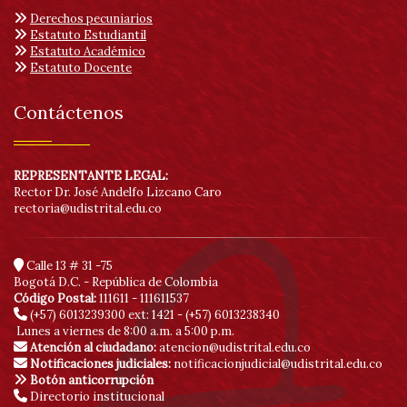
Derechos pecuniarios
Estatuto Estudiantil
Estatuto Académico
Estatuto Docente
Contáctenos
REPRESENTANTE LEGAL:
Rector Dr. José Andelfo Lizcano Caro
rectoria@udistrital.edu.co
Calle 13 # 31 -75
Bogotá D.C. - República de Colombia
Código Postal:
111611 - 111611537
(+57) 6013239300
ext: 1421 - (+57) 6013238340
Lunes a viernes de 8:00 a.m. a 5:00 p.m.
Atención al ciudadano:
atencion@udistrital.edu.co
Notificaciones judiciales:
notificacionjudicial@udistrital.edu.co
Botón anticorrupción
Directorio institucional