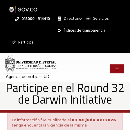
Participe
Pasar
al
contenido
principal
Directorio
Servicios
Linea
018000 - 914410
en
nacional
Institucional
Índices de transparencia
el
Participa
Round
Menú m
32
Agencia de noticias UD
Participe en el Round 32
de Darwin Initiative
de
Darwin
La información fue publicada el
03 de julio del 2026
tenga encuenta la vigencia de la misma.