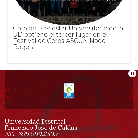
Coro de Bienestar Universitario de la
UD obtiene el tercer lugar en el
Festival de Coros ASCUN Nodo
Bogotá
Información
Pa
pie
de
Universidad Distrital
página
Francisco José de Caldas
Información
NIT. 899.999.230.7