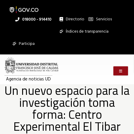
Un
Pasar
al
contenido
principal
Directorio
Servicios
Linea
018000 - 914410
nuevo
nacional
Institucional
Índices de transparencia
espacio
Participa
para
Menú m
la
Agencia de noticias UD
Un nuevo espacio para la
investigación toma
investigación
forma: Centro
toma
Experimental El Tibar