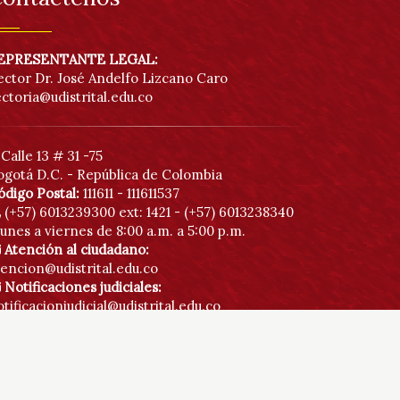
acc
EPRESENTANTE LEGAL:
ector Dr. José Andelfo Lizcano Caro
ectoria@udistrital.edu.co
Calle 13 # 31 -75
ogotá D.C. - República de Colombia
ódigo Postal:
111611 - 111611537
(+57) 6013239300
ext: 1421 - (+57) 6013238340
unes a viernes de 8:00 a.m. a 5:00 p.m.
Atención al ciudadano:
tencion@udistrital.edu.co
Notificaciones judiciales:
tificacionjudicial@udistrital.edu.co
Botón anticorrupción
Directorio institucional