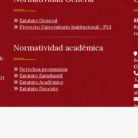
Estatuto General
R
Proyecto Universitario Institucional - PUI
R
r
Normatividad académica
de
B
C
Derechos pecuniarios
Estatuto Estudiantil
21
L
Estatuto Académico
Estatuto Docente
a
no