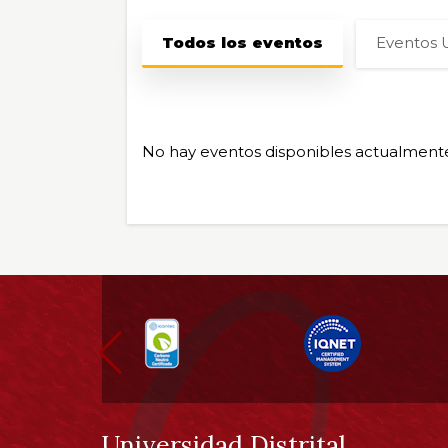
Sección
Todos los eventos
Eventos U
de
eventos
No hay eventos disponibles actualment
Información
pie
de
Universidad Distrital