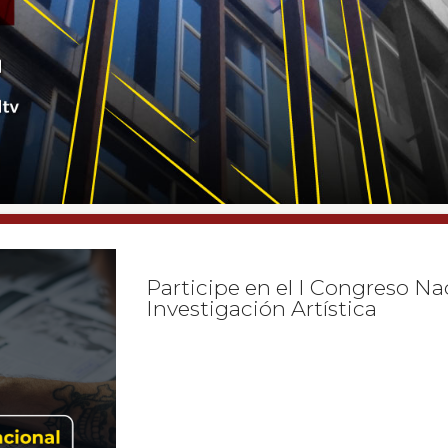
Abierta la convocatoria M2: M
Oficina de Investigaciones de
La Oficina de Investigaciones de la Univ
tiene abierta la convocatoria M2: Movilid
pregrado y posgrado de la institución 
investigación registrados en el Sistema d