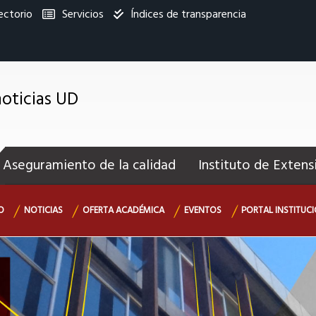
ectorio
Servicios
Índices de transparencia
titucional
oticias UD
enú
ecundario
Aseguramiento de la calidad
Instituto de Extens
O
NOTICIAS
OFERTA ACADÉMICA
EVENTOS
PORTAL INSTITUC