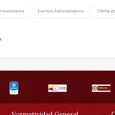
niversitarios
Eventos Administrativos
Oferta a
e.
Normatividad General
C